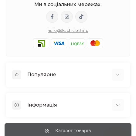
Ми в соціальних мережах:
hello@tkach.clothing
Популярне
Постільна білизна
Набори наволочок
Інформація
Простирадла на резинці
Про tkach
Оплата
Каталог товарів